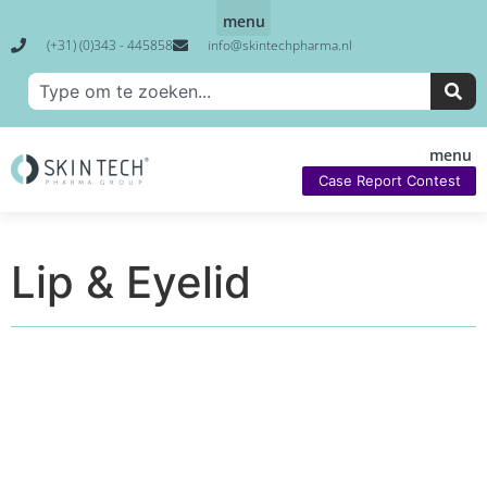
(+31) (0)343 - 445858
info@skintechpharma.nl
Case Report Contest
Lip & Eyelid