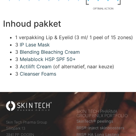
Inhoud pakket
1 verpakking Lip & Eyelid (3 ml/ 1 peel of 15 zones)
3
IP Lase Mask
3
Blending Bleaching Cream
3
Melablock HSP SPF 50+
3
Actilift Cream
(of alternatief, naar keuze)
3
Cleanser Foams
SKIN TECH PHARMA
GROUP BNLX PORTFOLIO
SkinTech® peelings
Skin Tech Pharma Group
RRS®-Inject skinboosters
Sitiopark 13
RRS® HA Long Lasting
3941 PP DOORN