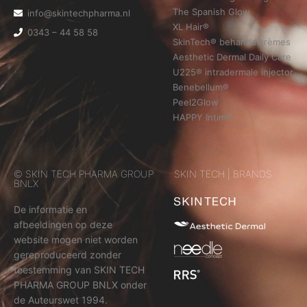
The Spanish Glow
info@skintechpharma.nl
XL Hair®
0343 – 44 58 58
SkinTech® behandelcrèmes
Aesthetic Dermal Daily Care
U225® intradermale injector
Benebellum®
Peel2Glow
HAPPY Intim®
© SKIN TECH PHARMA GROUP
SKIN TECH | BRANDS
BNLX
De informatie en
afbeeldingen op deze
website mogen niet worden
gereproduceerd zonder
toestemming van SKIN TECH
PHARMA GROUP BNLX onder
de Auteurswet 1994.