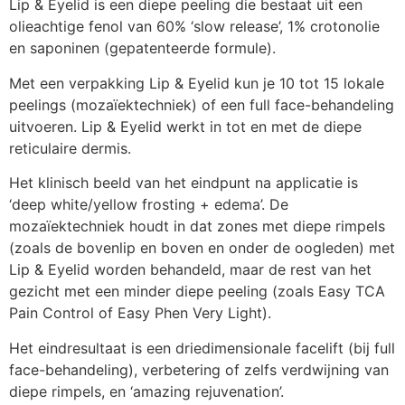
Lip & Eyelid is een diepe peeling die bestaat uit een
olieachtige fenol van 60% ‘slow release’, 1% crotonolie
en saponinen (gepatenteerde formule).
Met een verpakking Lip & Eyelid kun je 10 tot 15 lokale
peelings (mozaïektechniek) of een full face-behandeling
uitvoeren. Lip & Eyelid werkt in tot en met de diepe
reticulaire dermis.
Het klinisch beeld van het eindpunt na applicatie is
‘deep white/yellow frosting + edema’. De
mozaïektechniek houdt in dat zones met diepe rimpels
(zoals de bovenlip en boven en onder de oogleden) met
Lip & Eyelid worden behandeld, maar de rest van het
gezicht met een minder diepe peeling (zoals Easy TCA
Pain Control of Easy Phen Very Light).
Het eindresultaat is een driedimensionale facelift (bij full
face-behandeling), verbetering of zelfs verdwijning van
diepe rimpels, en ‘amazing rejuvenation’.