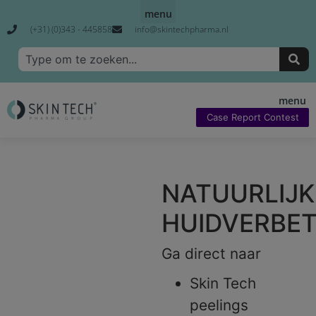
(+31) (0)343 - 445858
info@skintechpharma.nl
Case Report Contest
NATUURLIJK
HUIDVERBET
Ga direct naar
Skin Tech
peelings