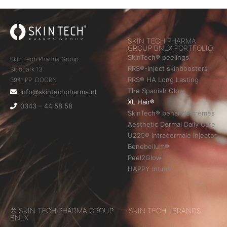
SKIN TECH PHARMA
GROUP BNLX PORTFOLIO
SkinTech® peelings
Skin Tech Pharma Group
RRS®-Inject skinboosters
Sitiopark 13
RRS® HA Long Lasting
3941 PP DOORN
The Spanish Glow
info@skintechpharma.nl
XL Hair®
0343 – 44 58 58
SkinTech® behandelcrèmes
Aesthetic Dermal Daily Care
U225® intradermale injector
Benebellum®
Peel2Glow
HAPPY Intim®
© SKIN TECH PHARMA GROUP
SKIN TECH | BRANDS
BNLX