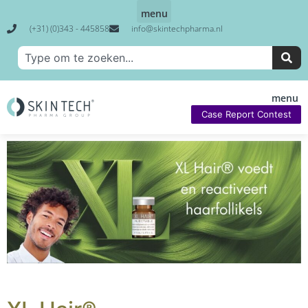
(+31) (0)343 - 445858
info@skintechpharma.nl
Case Report Contest