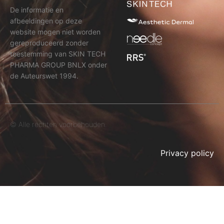
De informatie en
afbeeldingen op deze
website mogen niet worden
gereproduceerd zonder
toestemming van SKIN TECH
PHARMA GROUP BNLX onder
de Auteurswet 1994.
© Alle rechten voorbehouden.
Privacy policy