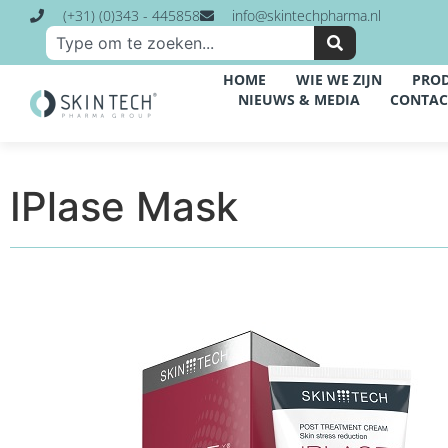
(+31) (0)343 - 445858
info@skintechpharma.nl
HOME
WIE WE ZIJN
PRO
NIEUWS & MEDIA
CONTAC
IPlase Mask