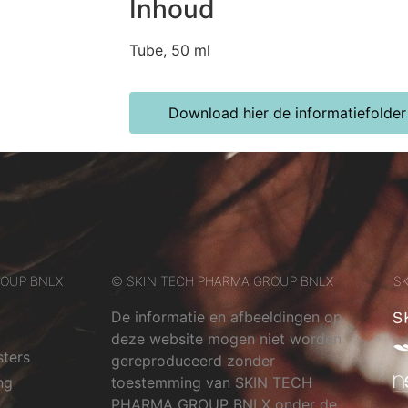
Inhoud
Tube, 50 ml
Download hier de informatiefolder
ROUP BNLX
© SKIN TECH PHARMA GROUP BNLX
SK
De informatie en afbeeldingen op
deze website mogen niet worden
sters
gereproduceerd zonder
ng
toestemming van SKIN TECH
PHARMA GROUP BNLX onder de