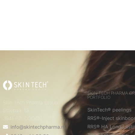
SKIN TECH PHARMA G
PORTFOLIO
Skin Tech Pharma Group
SkinTech® peelings
Sitiopark 13
RRS®-Inject skinboo
3941 PP DOORN
RRS® HA Long Lasti
info@skintechpharma.nl
The Spanish Glow