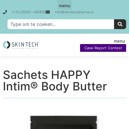
(+31) (0)343 - 445858
info@skintechpharma.nl
Case Report Contest
Sachets HAPPY
Intim® Body Butter