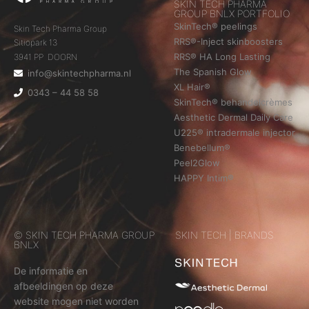
SKIN TECH PHARMA
GROUP BNLX PORTFOLIO
SkinTech® peelings
Skin Tech Pharma Group
RRS®-Inject skinboosters
Sitiopark 13
RRS® HA Long Lasting
3941 PP DOORN
The Spanish Glow
info@skintechpharma.nl
XL Hair®
0343 – 44 58 58
SkinTech® behandelcrèmes
Aesthetic Dermal Daily Care
U225® intradermale injector
Benebellum®
Peel2Glow
HAPPY Intim®
© SKIN TECH PHARMA GROUP
SKIN TECH | BRANDS
BNLX
De informatie en
afbeeldingen op deze
website mogen niet worden