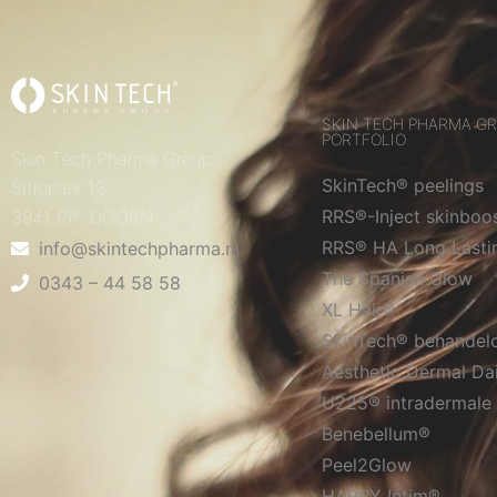
SKIN TECH PHARMA G
PORTFOLIO
Skin Tech Pharma Group
SkinTech® peelings
Sitiopark 13
RRS®-Inject skinboo
3941 PP DOORN
RRS® HA Long Lasti
info@skintechpharma.nl
The Spanish Glow
0343 – 44 58 58
XL Hair®
SkinTech® behandel
Aesthetic Dermal Da
U225® intradermale 
Benebellum®
Peel2Glow
HAPPY Intim®