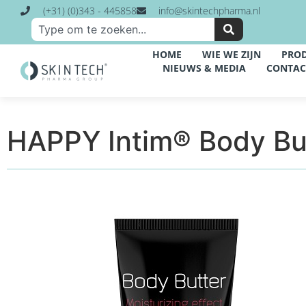
(+31) (0)343 - 445858
info@skintechpharma.nl
HOME
WIE WE ZIJN
PRO
NIEUWS & MEDIA
CONTAC
HAPPY Intim® Body Bu