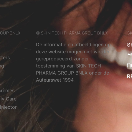
ROUP BNLX
© SKIN TECH PHARMA GROUP BNLX
SK
De informatie en afbeeldingen op
deze website mogen niet worden
sters
gereproduceerd zonder
ng
toestemming van SKIN TECH
PHARMA GROUP BNLX onder de
Auteurswet 1994.
crèmes
ily Care
injector