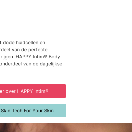
t dode huidcellen en
rdeel van de perfecte
krijgen. HAPPY Intim® Body
 onderdeel van de dagelijkse
der over HAPPY Intim®
 Skin Tech For Your Skin