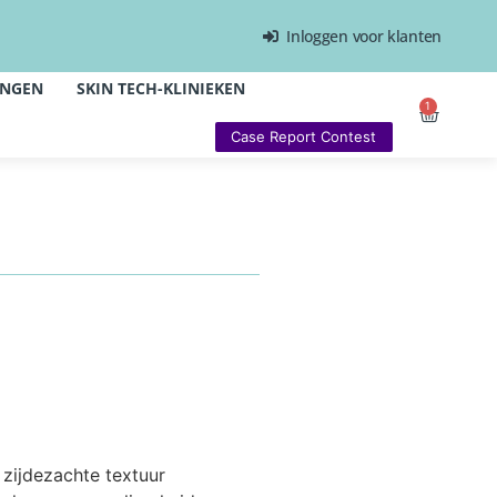
Inloggen voor klanten
INGEN
SKIN TECH-KLINIEKEN
1
Case Report Contest
, zijdezachte textuur