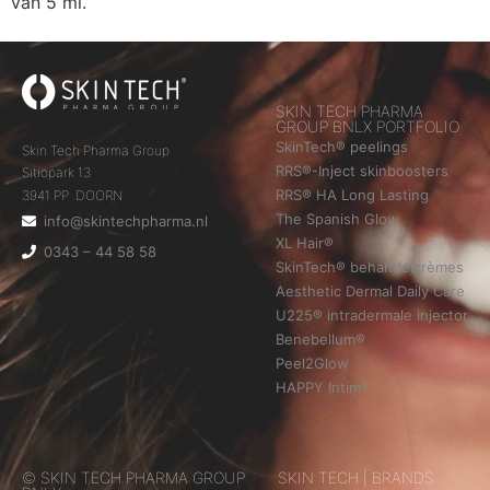
van 5 ml.
SKIN TECH PHARMA
GROUP BNLX PORTFOLIO
SkinTech® peelings
Skin Tech Pharma Group
RRS®-Inject skinboosters
Sitiopark 13
RRS® HA Long Lasting
3941 PP DOORN
The Spanish Glow
info@skintechpharma.nl
XL Hair®
0343 – 44 58 58
SkinTech® behandelcrèmes
Aesthetic Dermal Daily Care
U225® intradermale injector
Benebellum®
Peel2Glow
HAPPY Intim®
© SKIN TECH PHARMA GROUP
SKIN TECH | BRANDS