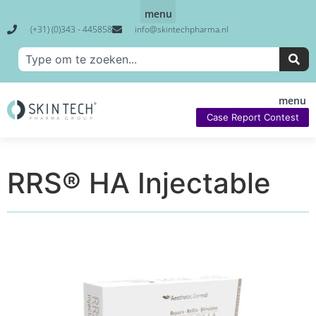
(+31) (0)343 - 445858
info@skintechpharma.nl
Case Report Contest
RRS® HA Injectable