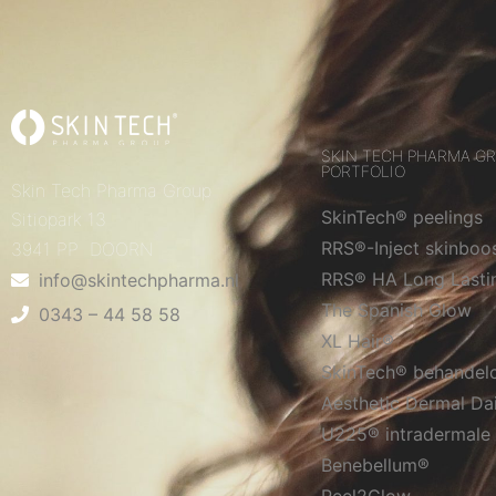
SKIN TECH PHARMA G
PORTFOLIO
Skin Tech Pharma Group
SkinTech® peelings
Sitiopark 13
RRS®-Inject skinboo
3941 PP DOORN
RRS® HA Long Lasti
info@skintechpharma.nl
The Spanish Glow
0343 – 44 58 58
XL Hair®
SkinTech® behandel
Aesthetic Dermal Da
U225® intradermale 
Benebellum®