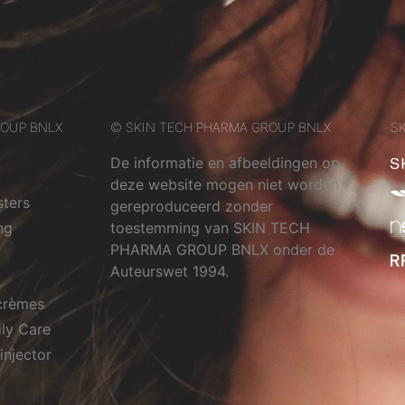
ROUP BNLX
© SKIN TECH PHARMA GROUP BNLX
SK
De informatie en afbeeldingen op
deze website mogen niet worden
sters
gereproduceerd zonder
ng
toestemming van SKIN TECH
PHARMA GROUP BNLX onder de
Auteurswet 1994.
crèmes
ily Care
injector