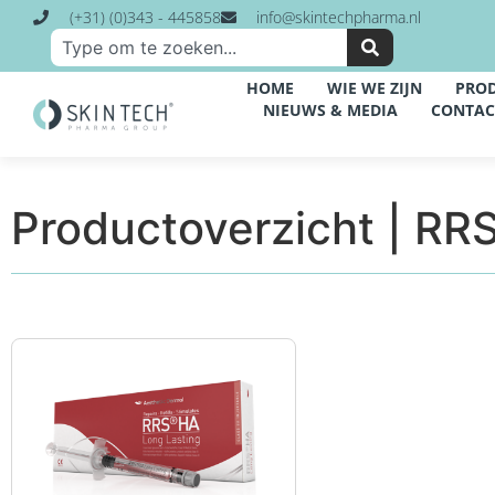
(+31) (0)343 - 445858
info@skintechpharma.nl
HOME
WIE WE ZIJN
PRO
NIEUWS & MEDIA
CONTAC
Productoverzicht | RR