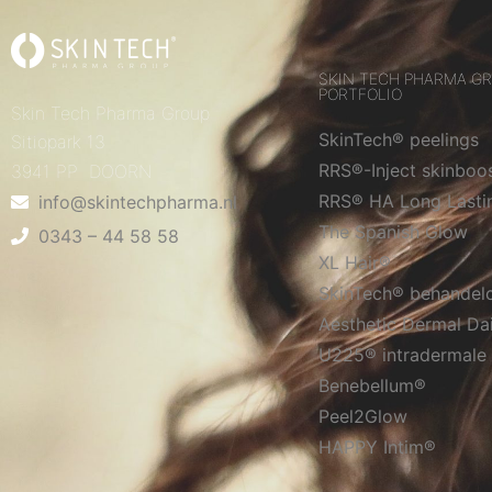
SKIN TECH PHARMA G
PORTFOLIO
Skin Tech Pharma Group
SkinTech® peelings
Sitiopark 13
RRS®-Inject skinboo
3941 PP DOORN
RRS® HA Long Lasti
info@skintechpharma.nl
The Spanish Glow
0343 – 44 58 58
XL Hair®
SkinTech® behandel
Aesthetic Dermal Da
U225® intradermale 
Benebellum®
Peel2Glow
HAPPY Intim®