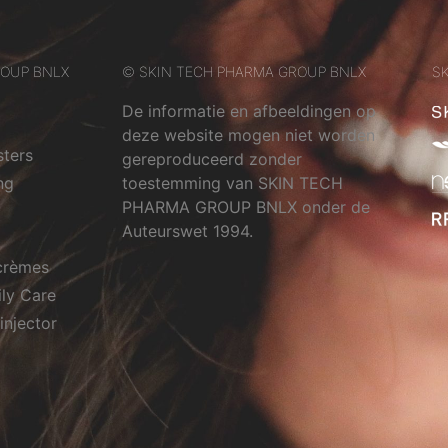
ROUP BNLX
© SKIN TECH PHARMA GROUP BNLX
SK
De informatie en afbeeldingen op
deze website mogen niet worden
sters
gereproduceerd zonder
ng
toestemming van SKIN TECH
PHARMA GROUP BNLX onder de
Auteurswet 1994.
crèmes
ily Care
injector