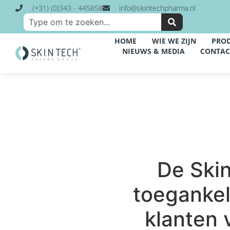
(+31) (0)343 - 445858
info@skintechpharma.nl
HOME
WIE WE ZIJN
PRO
NIEUWS & MEDIA
CONTAC
De Skin
toegankel
klanten 