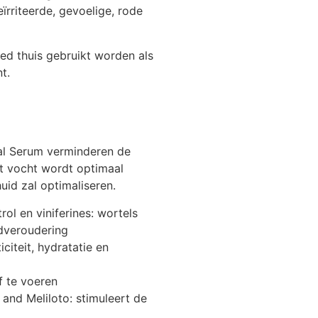
ïrriteerde, gevoelige, rode
d thuis gebruikt worden als
t.
val Serum verminderen de
et vocht wordt optimaal
id zal optimaliseren.
rol en viniferines: wortels
idveroudering
iciteit, hydratatie en
f te voeren
 and Meliloto: stimuleert de