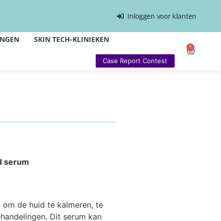
Inloggen voor klanten
INGEN
SKIN TECH-KLINIEKEN
1
Case Report Contest
d serum
d om de huid te kalmeren, te
ehandelingen. Dit serum kan