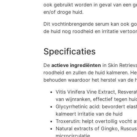
ook gebruikt worden in geval van een ge
en/of droge huid.
Dit vochtinbrengende serum kan ook goe
de huid nog roodheid en irritatie vertoon
Specificaties
De
actieve ingrediënten
in Skin Retrie
roodheid en zullen de huid kalmeren. H
behouden waardoor het herstel van de hu
Vitis Vinifera Vine Extract, Resverat
van wijnranken, effectief tegen hu
Glycyrrhetinic acid: bevordert elast
kalmeert irritatie van de huid
Troxerutin: helpt overtollig vocht a
Natural extracts of Gingko, Ruscus
microcirculatie