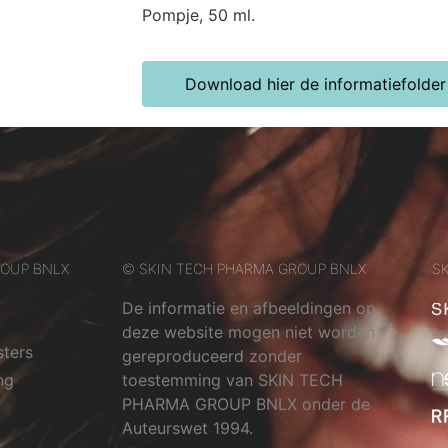
Pompje, 50 ml.
Download hier de informatiefolder
ROUP BNLX
© SKIN TECH PHARMA GROUP BNLX
SK
De informatie en afbeeldingen op
deze website mogen niet worden
sters
gereproduceerd zonder
ng
toestemming van SKIN TECH
PHARMA GROUP BNLX onder de
Auteurswet 1994.