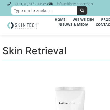
(+31) (0)343 - 445858
info@skintechpharma.nl
HOME
WIE WE ZIJN
PRO
NIEUWS & MEDIA
CONTAC
Skin Retrieval