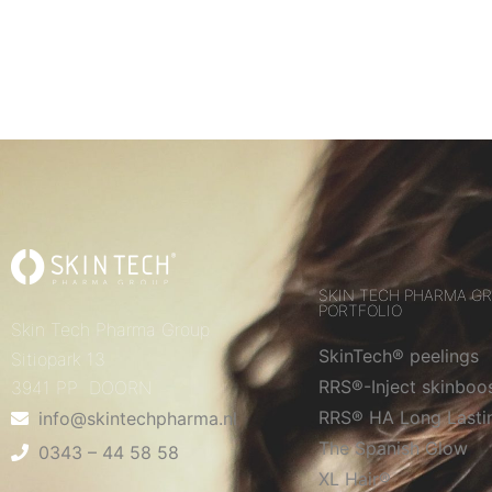
SKIN TECH PHARMA G
PORTFOLIO
Skin Tech Pharma Group
SkinTech® peelings
Sitiopark 13
RRS®-Inject skinboo
3941 PP DOORN
RRS® HA Long Lasti
info@skintechpharma.nl
The Spanish Glow
0343 – 44 58 58
XL Hair®