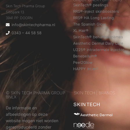
SkinTech® peelings
Skin Tech Pharma Group
RRS®-Inject skinboosters
Sitiopark 13
RRS® HA Long Lasting
3941 PP DOORN
The Spanish Glow
info@skintechpharma.nl
XL Hair®
0343 – 44 58 58
SkinTech® behandelcrèmes
Aesthetic Dermal Daily Care
U225® intradermale injector
Benebellum®
Peel2Glow
HAPPY Intim®
© SKIN TECH PHARMA GROUP
SKIN TECH | BRANDS
BNLX
De informatie en
afbeeldingen op deze
website mogen niet worden
gereproduceerd zonder