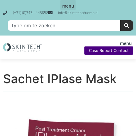
(+31) (0)343 - 445858
info@skintechpharma.nl
Case Report Contest
Sachet IPlase Mask