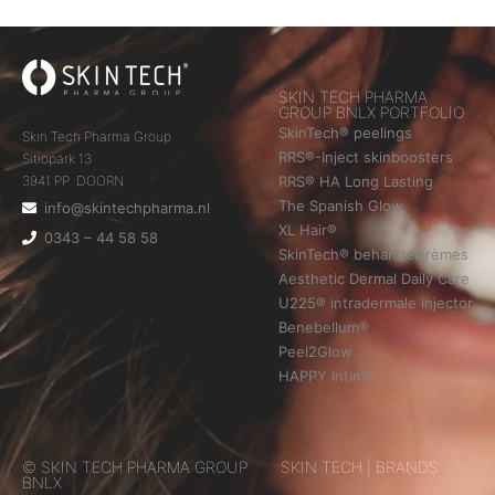
SKIN TECH PHARMA
GROUP BNLX PORTFOLIO
SkinTech® peelings
Skin Tech Pharma Group
RRS®-Inject skinboosters
Sitiopark 13
RRS® HA Long Lasting
3941 PP DOORN
The Spanish Glow
info@skintechpharma.nl
XL Hair®
0343 – 44 58 58
SkinTech® behandelcrèmes
Aesthetic Dermal Daily Care
U225® intradermale injector
Benebellum®
Peel2Glow
HAPPY Intim®
© SKIN TECH PHARMA GROUP
SKIN TECH | BRANDS
BNLX