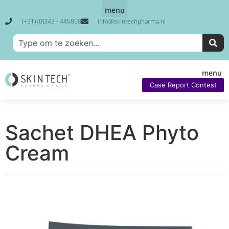
(+31) (0)343 - 445858
info@skintechpharma.nl
Case Report Contest
Sachet DHEA Phyto
Cream