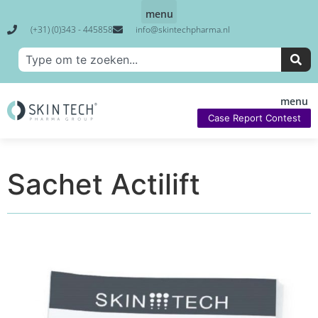
(+31) (0)343 - 445858
info@skintechpharma.nl
Case Report Contest
Sachet Actilift