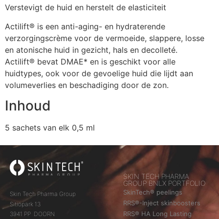
Verstevigt de huid en herstelt de elasticiteit
Actilift® is een anti-aging- en hydraterende
verzorgingscrème voor de vermoeide, slappere, losse
en atonische huid in gezicht, hals en decolleté.
Actilift® bevat DMAE* en is geschikt voor alle
huidtypes, ook voor de gevoelige huid die lijdt aan
volumeverlies en beschadiging door de zon.
Inhoud
5 sachets van elk 0,5 ml
SKIN TECH PHARMA
GROUP BNLX PORTFOLIO
SkinTech® peelings
Skin Tech Pharma Group
RRS®-Inject skinboosters
Sitiopark 13
RRS® HA Long Lasting
3941 PP DOORN