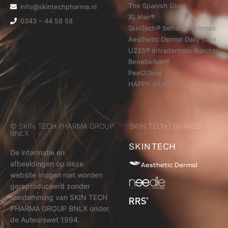
The Spanish Glow
info@skintechpharma.nl
XL Hair®
0343 – 44 58 58
SkinTech® behandelcrèmes
Aesthetic Dermal Daily Care
U225® intradermale injector
Benebellum®
Peel2Glow
HAPPY Intim®
© SKIN TECH PHARMA GROUP
SKIN TECH | BRANDS
BNLX
De informatie en
afbeeldingen op deze
website mogen niet worden
gereproduceerd zonder
toestemming van SKIN TECH
PHARMA GROUP BNLX onder
de Auteurswet 1994.