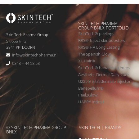
SKIN TECH PHARMA
GROUP BNLX PORTFOLIO
SkinTech® peelings
Skin Tech Pharma Group
RRS®-Inject skinboosters
Sitiopark 13
RRS® HA Long Lasting
3941 PP DOORN
The Spanish Glow
info@skintechpharma.nl
XL Hair®
0343 – 44 58 58
SkinTech® behandelcrèmes
Aesthetic Dermal Daily Care
U225® intradermale injector
Benebellum®
Peel2Glow
HAPPY Intim®
© SKIN TECH PHARMA GROUP
SKIN TECH | BRANDS
BNLX