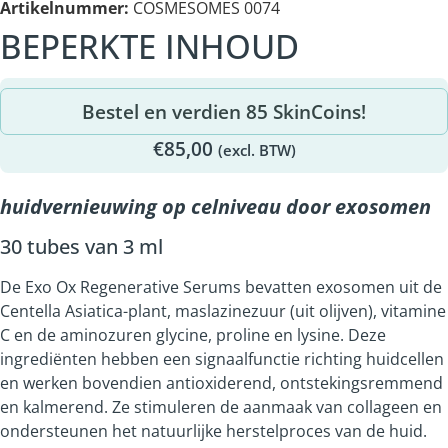
Artikelnummer:
COSMESOMES 0074
BEPERKTE INHOUD
Bestel en verdien 85 SkinCoins!
€
85,00
(excl. BTW)
huidvernieuwing op celniveau door exosomen
30 tubes van 3 ml
De
Exo
O
x
Regenerative S
erums
bevatten
exosomen
uit de
Centella
Asiatica
-plant,
maslazinezuur
(uit olijven), vitamine
C en de aminozuren glycine,
proline
en lysine.
Deze
ingrediënten hebben een signaalfunctie richting huidcellen
en werken bovendien antioxiderend, ontstekingsremmend
en kalmerend. Ze stimuleren de aanmaak van collageen en
ondersteunen het natuurlijke herstelproces van de huid.