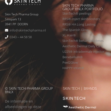
SKIN TECH PHARMA
GROUP BNLX PORTFOLIO
SkinTech® peelings
Skin Tech Pharma Group
RRS®-Inject skinboosters
Sitiopark 13
RRS® HA Long Lasting
3941 PP DOORN
The Spanish Glow
info@skintechpharma.nl
XL Hair®
0343 – 44 58 58
SkinTech® behandelcrèmes
Aesthetic Dermal Daily Care
U225® intradermale injector
Benebellum®
Peel2Glow
HAPPY Intim®
© SKIN TECH PHARMA GROUP
SKIN TECH | BRANDS
BNLX
De informatie en
afbeeldingen op deze