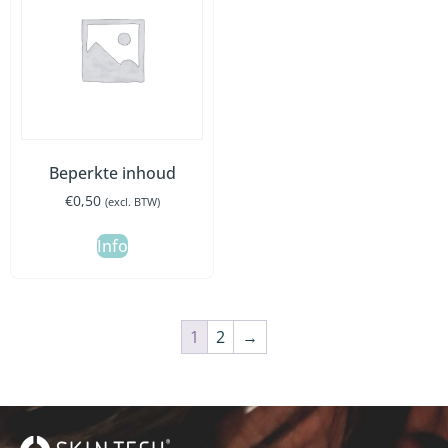
Beperkte inhoud
€
0,50
(excl. BTW)
Info
1
2
→