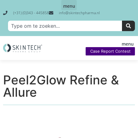
(+31) (0)343 - 445858
info@skintechpharma.nl
Case Report Contest
Peel2Glow Refine &
Allure