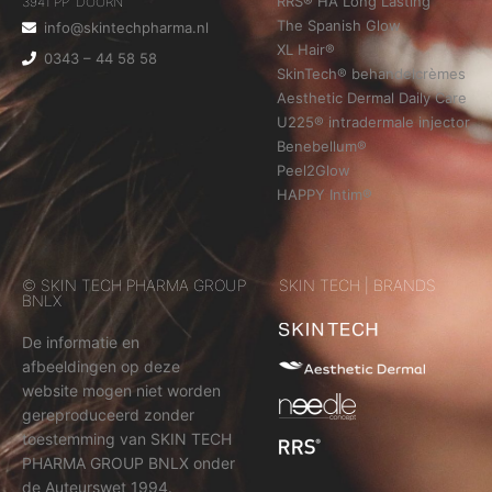
RRS® HA Long Lasting
3941 PP DOORN
The Spanish Glow
info@skintechpharma.nl
XL Hair®
0343 – 44 58 58
SkinTech® behandelcrèmes
Aesthetic Dermal Daily Care
U225® intradermale injector
Benebellum®
Peel2Glow
HAPPY Intim®
© SKIN TECH PHARMA GROUP
SKIN TECH | BRANDS
BNLX
De informatie en
afbeeldingen op deze
website mogen niet worden
gereproduceerd zonder
toestemming van SKIN TECH
PHARMA GROUP BNLX onder
de Auteurswet 1994.