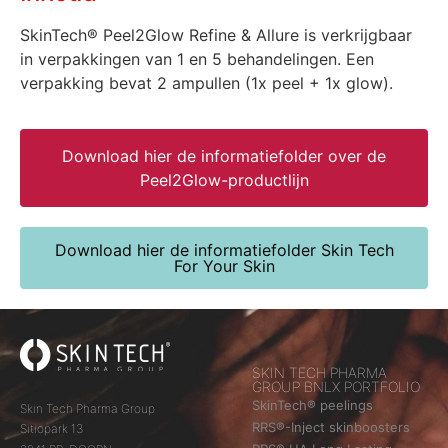
SkinTech® Peel2Glow Refine & Allure is verkrijgbaar
in verpakkingen van 1 en 5 behandelingen. Een
verpakking bevat 2 ampullen (1x peel + 1x glow).
Download hier de informatiefolder over de
Peel2Glow-productlijn
Download hier de informatiefolder Skin Tech
For Your Skin
SKIN TECH PHARMA
GROUP BNLX PORTFOLIO
SkinTech® peelings
Skin Tech Pharma Group
RRS®-Inject skinboosters
Sitiopark 13