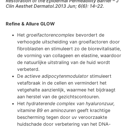
Restoration of the Epidermal Permeability Barrier – J
Clin Aesthet Dermatol.2013 Jun; 6(6): 14–22.
Refine & Allure GLOW
Het
groeifactorencomplex
bevordert de
verhoogde uitscheiding van groeifactoren door
fibroblasten en stimuleert zo de biorevitalisatie,
de vorming van collageen en elastine, waardoor
de natuurlijke uitstraling van de huid wordt
verbeterd.
De
actieve adipocytenmodulator
stimuleert
vetafbraak in de cellen en vermindert het
vetgehalte aanzienlijk, waarmee het bijdraagt
aan herstel van de gezichtscontouren.
Het
hydraterende complex van hyaluronzuur,
vitamine B9 en aminozuren
geeft krachtige
bescherming tegen door uv veroorzaakte
huidschade door verbetering van het DNA-