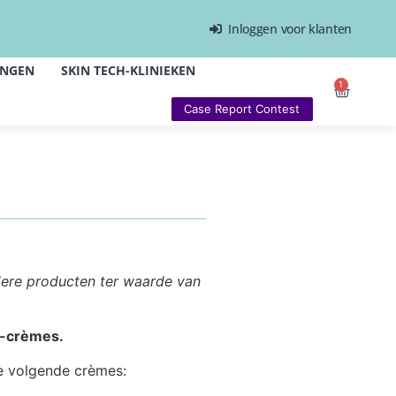
Inloggen voor klanten
INGEN
SKIN TECH-KLINIEKEN
1
Case Report Contest
ndere producten ter waarde van
h-crèmes.
de volgende crèmes: