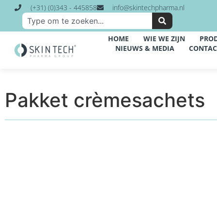
(+31) (0)343 - 445858
info@skintechpharma.nl
HOME
WIE WE ZIJN
PRO
NIEUWS & MEDIA
CONTAC
Pakket crèmesachets