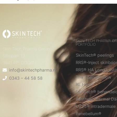
SKIN TECH PHARMA G
PORTFOLIO
Skin Tech Pharma Group
SkinTech® peelings
Sitiopark 13
RRS®-Inject skinboo
3941 PP DOORN
RRS® HA Long Lasti
info@skintechpharma.nl
The Spanish Glow
0343 – 44 58 58
XL Hair®
SkinTech® behandel
Aesthetic Dermal Da
U225® intradermale 
Benebellum®