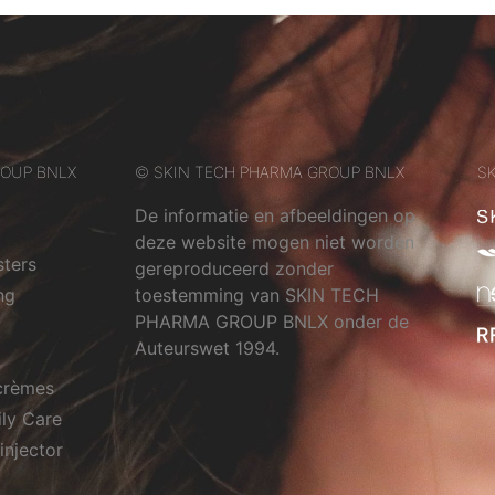
ROUP BNLX
© SKIN TECH PHARMA GROUP BNLX
SK
De informatie en afbeeldingen op
deze website mogen niet worden
sters
gereproduceerd zonder
ng
toestemming van SKIN TECH
PHARMA GROUP BNLX onder de
Auteurswet 1994.
crèmes
ily Care
injector