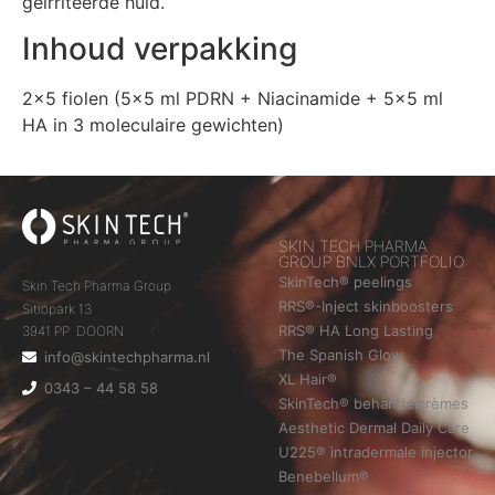
geïrriteerde huid.
Inhoud verpakking
2×5 fiolen (5×5 ml PDRN + Niacinamide + 5×5 ml
HA in 3 moleculaire gewichten)
SKIN TECH PHARMA
GROUP BNLX PORTFOLIO
SkinTech® peelings
Skin Tech Pharma Group
RRS®-Inject skinboosters
Sitiopark 13
RRS® HA Long Lasting
3941 PP DOORN
The Spanish Glow
info@skintechpharma.nl
XL Hair®
0343 – 44 58 58
SkinTech® behandelcrèmes
Aesthetic Dermal Daily Care
U225® intradermale injector
Benebellum®