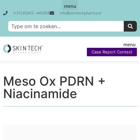
(+31) (0)343 - 445858
info@skintechpharma.nl
Case Report Contest
Meso Ox PDRN +
Niacinamide