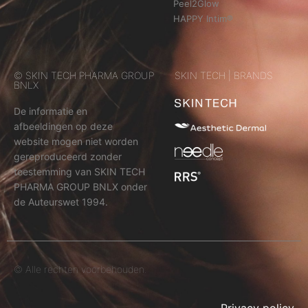
Peel2Glow
HAPPY Intim®
© SKIN TECH PHARMA GROUP
SKIN TECH | BRANDS
BNLX
De informatie en
afbeeldingen op deze
website mogen niet worden
gereproduceerd zonder
toestemming van SKIN TECH
PHARMA GROUP BNLX onder
de Auteurswet 1994.
© Alle rechten voorbehouden.